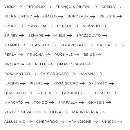
VIOLA
PETROLIO
FRANÇOIS PINTON
CREMA
ULTRA LIMITED
GIALLO
BORDEAUX
CELESTE
SPORT
MAWI JIM
PERSOL
ARANCIO
J.F.REY
SENAPE
MIELE
SPAZZOLATO
TITANIO
TITANFLEX
POLARIZZATO
CRISTALLO
PERLA
PRUGNA
PUGNALE
BEIGE
ORO ROSA
PELLE
OMAS DESIGN
ROSA ANTICO
TARTARUGATO
HAVANA
LUCIDO
PIETRE
ROSA SCURO
SFUMATO
QUADRATO
GOCCIA
LAVORATO
TESSUTO
MARCATO
TONDO
FARFALLA
ONASSIS
VERDE SMERALDO
OLIVA
MADREPERLA
ALLUMINIO
GHEPARDO
ARANCIONE
UNISEX