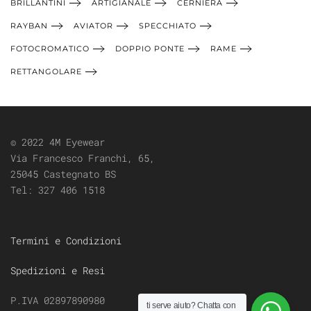
BRILLANTINI
ARTIGIANALE
CERNIERA
RAYBAN
AVIATOR
SPECCHIATO
FOTOCROMATICO
DOPPIO PONTE
RAME
RETTANGOLARE
© 2022 4M Eyewear
Via Francesco Franchi, 65,
25045 Castegnato BS
Tel:
327 406 1518
Termini e Condizioni
Spedizioni e Resi
P.IVA 02897890980
ti serve aiuto?
Chatta con