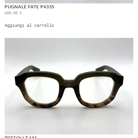
PUGNALE FATE P433S
600,00
€
Aggiungi al carrello
TOFFOLI T.115