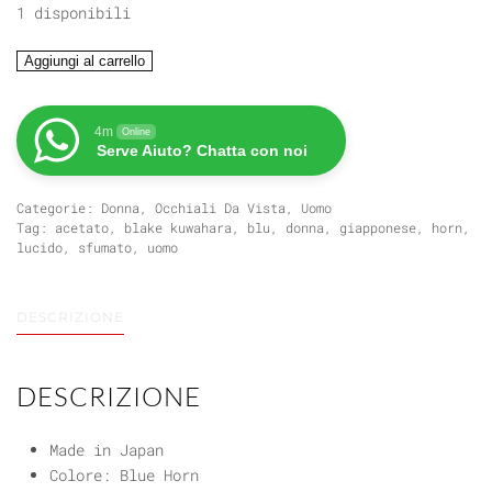
1 disponibili
BLAKE
Aggiungi al carrello
KUWAHARA
SMITHSUN
quantità
4m
Online
Serve Aiuto? Chatta con noi
Categorie:
Donna
,
Occhiali Da Vista
,
Uomo
Tag:
acetato
,
blake kuwahara
,
blu
,
donna
,
giapponese
,
horn
,
lucido
,
sfumato
,
uomo
DESCRIZIONE
DESCRIZIONE
Made in Japan
Colore: Blue Horn