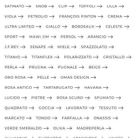
SATINATO
SNOB
CLIP
TOFFOLI
LILLA
VIOLA
PETROLIO
FRANÇOIS PINTON
CREMA
ULTRA LIMITED
GIALLO
BORDEAUX
CELESTE
SPORT
MAWI JIM
PERSOL
ARANCIO
J.F.REY
SENAPE
MIELE
SPAZZOLATO
TITANIO
TITANFLEX
POLARIZZATO
CRISTALLO
PERLA
PRUGNA
PUGNALE
BEIGE
ORO ROSA
PELLE
OMAS DESIGN
ROSA ANTICO
TARTARUGATO
HAVANA
LUCIDO
PIETRE
ROSA SCURO
SFUMATO
QUADRATO
GOCCIA
LAVORATO
TESSUTO
MARCATO
TONDO
FARFALLA
ONASSIS
VERDE SMERALDO
OLIVA
MADREPERLA