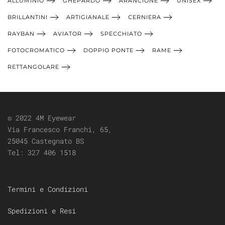
ALLUMINIO
GHEPARDO
ARANCIONE
UNISEX
BRILLANTINI
ARTIGIANALE
CERNIERA
RAYBAN
AVIATOR
SPECCHIATO
FOTOCROMATICO
DOPPIO PONTE
RAME
RETTANGOLARE
© 2022 4M Eyewear
Via Francesco Franchi, 65,
25045 Castegnato BS
Tel:
327 406 1518
Termini e Condizioni
Spedizioni e Resi