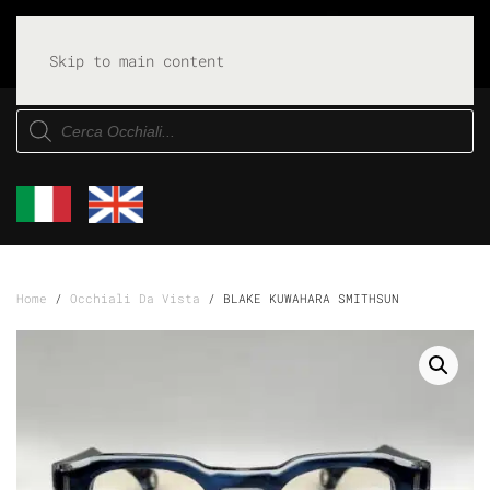
Skip to main content
Products
search
Home
/
Occhiali Da Vista
/ BLAKE KUWAHARA SMITHSUN