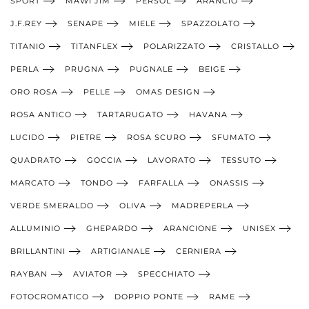
SPORT
MAWI JIM
PERSOL
ARANCIO
J.F.REY
SENAPE
MIELE
SPAZZOLATO
TITANIO
TITANFLEX
POLARIZZATO
CRISTALLO
PERLA
PRUGNA
PUGNALE
BEIGE
ORO ROSA
PELLE
OMAS DESIGN
ROSA ANTICO
TARTARUGATO
HAVANA
LUCIDO
PIETRE
ROSA SCURO
SFUMATO
QUADRATO
GOCCIA
LAVORATO
TESSUTO
MARCATO
TONDO
FARFALLA
ONASSIS
VERDE SMERALDO
OLIVA
MADREPERLA
ALLUMINIO
GHEPARDO
ARANCIONE
UNISEX
BRILLANTINI
ARTIGIANALE
CERNIERA
RAYBAN
AVIATOR
SPECCHIATO
FOTOCROMATICO
DOPPIO PONTE
RAME