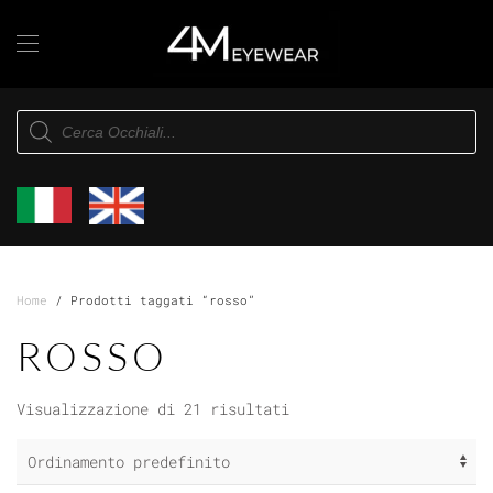
Skip to main content
Products
search
Home
/ Prodotti taggati “rosso”
ROSSO
Visualizzazione di 21 risultati