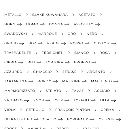
METALLO
BLAKE KUWAHARA
ACETATO
HORN
UOMO
DONNA
ASSOLUTO
SWAROVSKI
MARRONE
ORO
NERO
GRIGIO
BOZ
VERDE
ROSSO
CUSTOM
TRASPARENTE
FEDE CHETI
BIANCO
ROSA
CIPRIA
BLU
TORTORA
BRONZO
AZZURRO
GHIACCIO
STRASS
ARGENTO
TARTARUGA
BORDÒ
MATTONE
MACULATO
MARMORIZZATO
STRIATO
TAVAT
ACCIAIO
SATINATO
SNOB
CLIP
TOFFOLI
LILLA
VIOLA
PETROLIO
FRANÇOIS PINTON
CREMA
ULTRA LIMITED
GIALLO
BORDEAUX
CELESTE
SPORT
MAWI JIM
PERSOL
ARANCIO