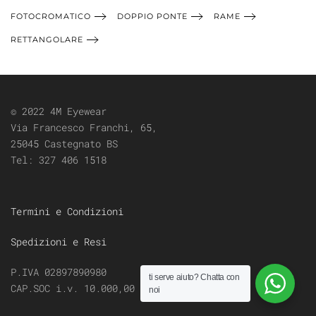
FOTOCROMATICO
DOPPIO PONTE
RAME
RETTANGOLARE
© 2022 4M Eyewear
Via Francesco Franchi, 65,
25045 Castegnato BS
Tel:
327 406 1518
Termini e Condizioni
Spedizioni e Resi
P.IVA 02897890980
ti serve aiuto?
Chatta con
CAP.SOC i.v. 10.000,00
noi