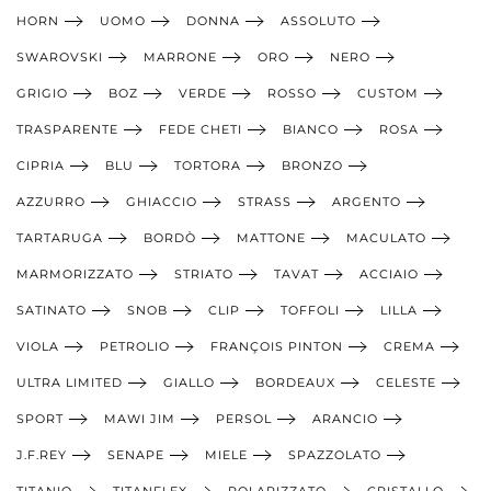
HORN
UOMO
DONNA
ASSOLUTO
SWAROVSKI
MARRONE
ORO
NERO
GRIGIO
BOZ
VERDE
ROSSO
CUSTOM
TRASPARENTE
FEDE CHETI
BIANCO
ROSA
CIPRIA
BLU
TORTORA
BRONZO
AZZURRO
GHIACCIO
STRASS
ARGENTO
TARTARUGA
BORDÒ
MATTONE
MACULATO
MARMORIZZATO
STRIATO
TAVAT
ACCIAIO
SATINATO
SNOB
CLIP
TOFFOLI
LILLA
VIOLA
PETROLIO
FRANÇOIS PINTON
CREMA
ULTRA LIMITED
GIALLO
BORDEAUX
CELESTE
SPORT
MAWI JIM
PERSOL
ARANCIO
J.F.REY
SENAPE
MIELE
SPAZZOLATO