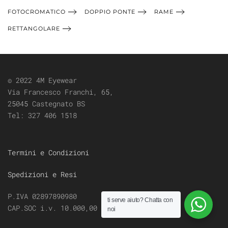
FOTOCROMATICO
DOPPIO PONTE
RAME
RETTANGOLARE
© 2022 4M Eyewear
Via Francesco Franchi, 65,
25045 Castegnato BS
Tel:
327 406 1518
Termini e Condizioni
Spedizioni e Resi
P.IVA 02897890980
ti serve aiuto?
Chatta con
CAP.SOC i.v. 10.000,00
noi