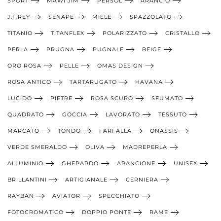
SPORT
MAWI JIM
PERSOL
ARANCIO
J.F.REY
SENAPE
MIELE
SPAZZOLATO
TITANIO
TITANFLEX
POLARIZZATO
CRISTALLO
PERLA
PRUGNA
PUGNALE
BEIGE
ORO ROSA
PELLE
OMAS DESIGN
ROSA ANTICO
TARTARUGATO
HAVANA
LUCIDO
PIETRE
ROSA SCURO
SFUMATO
QUADRATO
GOCCIA
LAVORATO
TESSUTO
MARCATO
TONDO
FARFALLA
ONASSIS
VERDE SMERALDO
OLIVA
MADREPERLA
ALLUMINIO
GHEPARDO
ARANCIONE
UNISEX
BRILLANTINI
ARTIGIANALE
CERNIERA
RAYBAN
AVIATOR
SPECCHIATO
FOTOCROMATICO
DOPPIO PONTE
RAME