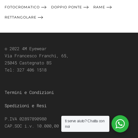
FOTOCROMATICO
DOPPIO PONTE
RAME
RETTANGOLARE
© 2022 4M Eyewear
Via Francesco Franchi, 65,
25045 Castegnato BS
Tel:
327 406 1518
Termini e Condizioni
Spedizioni e Resi
P.IVA 02897890980
ti serve aiuto?
Chatta con
CAP.SOC i.v. 10.000,00
noi