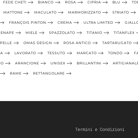
FEDE CHETI
BIANCO
ROSA
CIPRIA
BLU
TO
MATTONE
MACULATO
MARMORIZZATO
STRIATO
FRANÇOIS PINTON
CREMA
ULTRA LIMITED
GIALL
SENAPE
MIELE
SPAZZOLATO
TITANIO
TITANFLEX
PELLE
OMAS DESIGN
ROSA ANTICO
TARTARUGATO
IA
LAVORATO
TESSUTO
MARCATO
TONDO
F
DO
ARANCIONE
UNISEX
BRILLANTINI
ARTIGIANAL
RAME
RETTANGOLARE
Termini e Condizioni