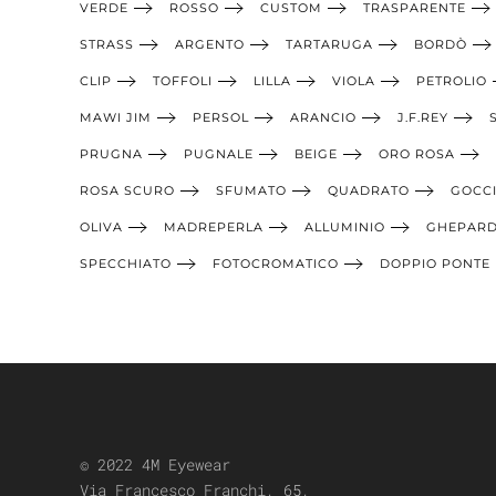
VERDE
ROSSO
CUSTOM
TRASPARENTE
STRASS
ARGENTO
TARTARUGA
BORDÒ
CLIP
TOFFOLI
LILLA
VIOLA
PETROLIO
MAWI JIM
PERSOL
ARANCIO
J.F.REY
PRUGNA
PUGNALE
BEIGE
ORO ROSA
ROSA SCURO
SFUMATO
QUADRATO
GOCC
OLIVA
MADREPERLA
ALLUMINIO
GHEPAR
SPECCHIATO
FOTOCROMATICO
DOPPIO PONTE
© 2022 4M Eyewear
Via Francesco Franchi, 65,