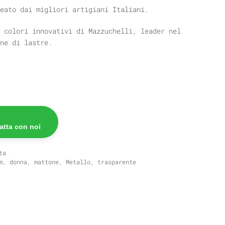
eato dai migliori artigiani Italiani.
 colori innovativi di Mazzuchelli, leader nel
ne di lastre.
atta con noi
ta
m
,
donna
,
mattone
,
Metallo
,
trasparente