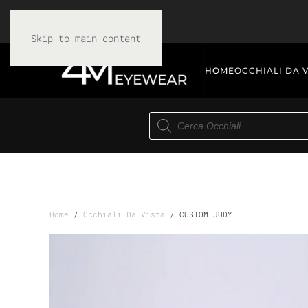
Skip to main content
HOME
OCCHIALI DA 
Products
search
Home
/
Occhiali Da Vista
/ CUSTOM JUDY