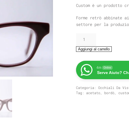
Custom è un prodotto cr
Forme retrò abbinate ai
settore per la produzio
CUSTOM
JUDY
quantità
Aggiungi al carrello
4m
Online
Serve Aiuto? Ch
Categoria:
Occhiali Da Vis
Tag:
acetato
,
bordò
,
custo