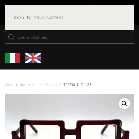
Skip to main content
Products
search
Home
/
Occhiali Da Vista
/ TOFFOLI T.125