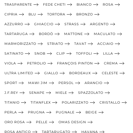
TRASPARENTE
FEDE CHETI
BIANCO
ROSA
CIPRIA
BLU
TORTORA
BRONZO
AZZURRO
GHIACCIO
STRASS
ARGENTO
TARTARUGA
BORDÒ
MATTONE
MACULATO
MARMORIZZATO
STRIATO
TAVAT
ACCIAIO
SATINATO
SNOB
CLIP
TOFFOLI
LILLA
VIOLA
PETROLIO
FRANÇOIS PINTON
CREMA
ULTRA LIMITED
GIALLO
BORDEAUX
CELESTE
SPORT
MAWI JIM
PERSOL
ARANCIO
J.F.REY
SENAPE
MIELE
SPAZZOLATO
TITANIO
TITANFLEX
POLARIZZATO
CRISTALLO
PERLA
PRUGNA
PUGNALE
BEIGE
ORO ROSA
PELLE
OMAS DESIGN
ROSA ANTICO
TARTARUGATO
HAVANA