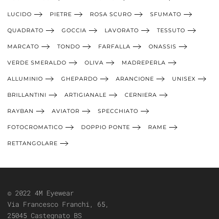
LUCIDO
PIETRE
ROSA SCURO
SFUMATO
QUADRATO
GOCCIA
LAVORATO
TESSUTO
MARCATO
TONDO
FARFALLA
ONASSIS
VERDE SMERALDO
OLIVA
MADREPERLA
ALLUMINIO
GHEPARDO
ARANCIONE
UNISEX
BRILLANTINI
ARTIGIANALE
CERNIERA
RAYBAN
AVIATOR
SPECCHIATO
FOTOCROMATICO
DOPPIO PONTE
RAME
RETTANGOLARE
© 2022 4M Eyewear
Via Francesco Franchi, 65,
25045 Castegnato BS