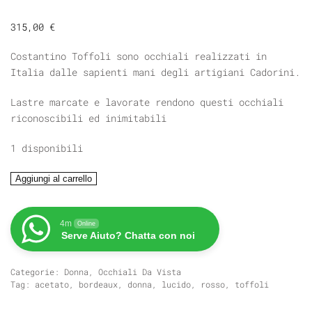
315,00
€
Costantino Toffoli sono occhiali realizzati in
Italia dalle sapienti mani degli artigiani Cadorini.
Lastre marcate e lavorate rendono questi occhiali
riconoscibili ed inimitabili
1 disponibili
TOFFOLI
Aggiungi al carrello
T.125
quantità
4m
Online
Serve Aiuto? Chatta con noi
Categorie:
Donna
,
Occhiali Da Vista
Tag:
acetato
,
bordeaux
,
donna
,
lucido
,
rosso
,
toffoli