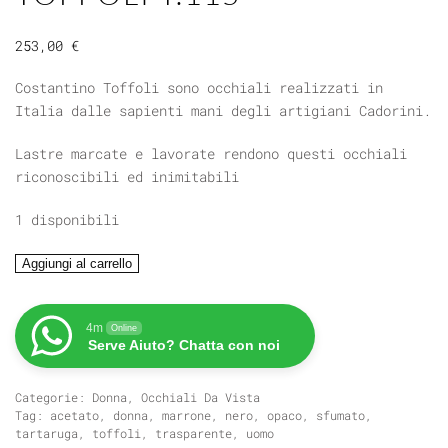
253,00
€
Costantino Toffoli sono occhiali realizzati in
Italia dalle sapienti mani degli artigiani Cadorini.
Lastre marcate e lavorate rendono questi occhiali
riconoscibili ed inimitabili
1 disponibili
TOFFOLI
Aggiungi al carrello
T.115
quantità
4m
Online
Serve Aiuto? Chatta con noi
Categorie:
Donna
,
Occhiali Da Vista
Tag:
acetato
,
donna
,
marrone
,
nero
,
opaco
,
sfumato
,
tartaruga
,
toffoli
,
trasparente
,
uomo