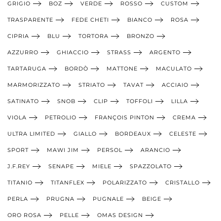
GRIGIO
BOZ
VERDE
ROSSO
CUSTOM
TRASPARENTE
FEDE CHETI
BIANCO
ROSA
CIPRIA
BLU
TORTORA
BRONZO
AZZURRO
GHIACCIO
STRASS
ARGENTO
TARTARUGA
BORDÒ
MATTONE
MACULATO
MARMORIZZATO
STRIATO
TAVAT
ACCIAIO
SATINATO
SNOB
CLIP
TOFFOLI
LILLA
VIOLA
PETROLIO
FRANÇOIS PINTON
CREMA
ULTRA LIMITED
GIALLO
BORDEAUX
CELESTE
SPORT
MAWI JIM
PERSOL
ARANCIO
J.F.REY
SENAPE
MIELE
SPAZZOLATO
TITANIO
TITANFLEX
POLARIZZATO
CRISTALLO
PERLA
PRUGNA
PUGNALE
BEIGE
ORO ROSA
PELLE
OMAS DESIGN