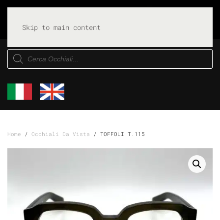
Skip to main content
Products
search
Home
/
Occhiali Da Vista
/ TOFFOLI T.115