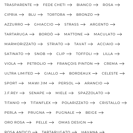
TRASPARENTE
FEDE CHETI
BIANCO
ROSA
CIPRIA
BLU
TORTORA
BRONZO
AZZURRO
GHIACCIO
STRASS
ARGENTO
TARTARUGA
BORDÒ
MATTONE
MACULATO
MARMORIZZATO
STRIATO
TAVAT
ACCIAIO
SATINATO
SNOB
CLIP
TOFFOLI
LILLA
VIOLA
PETROLIO
FRANÇOIS PINTON
CREMA
ULTRA LIMITED
GIALLO
BORDEAUX
CELESTE
SPORT
MAWI JIM
PERSOL
ARANCIO
J.F.REY
SENAPE
MIELE
SPAZZOLATO
TITANIO
TITANFLEX
POLARIZZATO
CRISTALLO
PERLA
PRUGNA
PUGNALE
BEIGE
ORO ROSA
PELLE
OMAS DESIGN
ROSA ANTICO
TARTARUGATO
HAVANA