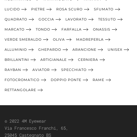
LUCIDO
PIETRE
ROSA SCURO
SFUMATO
QUADRATO
GOCCIA
LAVORATO
TESSUTO
MARCATO
TONDO
FARFALLA
ONASSIS
VERDE SMERALDO
OLIVA
MADREPERLA
ALLUMINIO
GHEPARDO
ARANCIONE
UNISEX
BRILLANTINI
ARTIGIANALE
CERNIERA
RAYBAN
AVIATOR
SPECCHIATO
FOTOCROMATICO
DOPPIO PONTE
RAME
RETTANGOLARE
© 2022 4M Eyewear
Via Francesco Franchi, 65,
25045 Castegnato BS