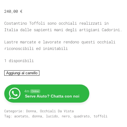
240,00
€
Costantino Toffoli sono occhiali realizzati in
Italia dalle sapienti mani degli artigiani Cadorini.
Lastre marcate e lavorate rendono questi occhiali
riconoscibili ed inimitabili
1 disponibili
TOFFOLI
Aggiungi al carrello
T.128
quantità
4m
Online
Serve Aiuto? Chatta con noi
Categorie:
Donna
,
Occhiali Da Vista
Tag:
acetato
,
donna
,
lucido
,
nero
,
quadrato
,
toffoli