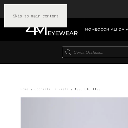
Skip to main content
HOME
OCCHIALI DA 
Products
search
Home
/
Occhiali Da Vista
/ ASSOLUTO T108