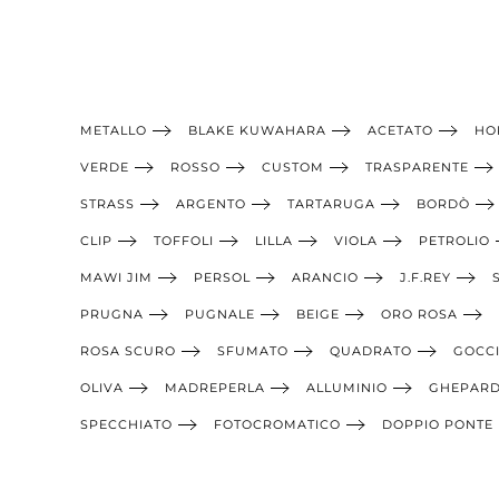
METALLO
BLAKE KUWAHARA
ACETATO
HO
VERDE
ROSSO
CUSTOM
TRASPARENTE
STRASS
ARGENTO
TARTARUGA
BORDÒ
CLIP
TOFFOLI
LILLA
VIOLA
PETROLIO
MAWI JIM
PERSOL
ARANCIO
J.F.REY
PRUGNA
PUGNALE
BEIGE
ORO ROSA
ROSA SCURO
SFUMATO
QUADRATO
GOCC
OLIVA
MADREPERLA
ALLUMINIO
GHEPAR
SPECCHIATO
FOTOCROMATICO
DOPPIO PONTE