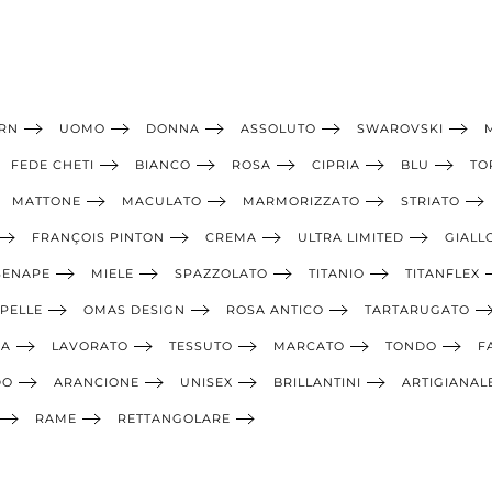
RN
UOMO
DONNA
ASSOLUTO
SWAROVSKI
FEDE CHETI
BIANCO
ROSA
CIPRIA
BLU
TO
MATTONE
MACULATO
MARMORIZZATO
STRIATO
FRANÇOIS PINTON
CREMA
ULTRA LIMITED
GIALL
SENAPE
MIELE
SPAZZOLATO
TITANIO
TITANFLEX
PELLE
OMAS DESIGN
ROSA ANTICO
TARTARUGATO
IA
LAVORATO
TESSUTO
MARCATO
TONDO
F
DO
ARANCIONE
UNISEX
BRILLANTINI
ARTIGIANAL
RAME
RETTANGOLARE