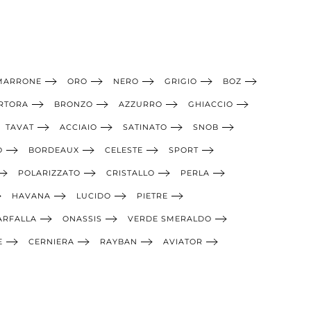
MARRONE
ORO
NERO
GRIGIO
BOZ
RTORA
BRONZO
AZZURRO
GHIACCIO
TAVAT
ACCIAIO
SATINATO
SNOB
O
BORDEAUX
CELESTE
SPORT
POLARIZZATO
CRISTALLO
PERLA
HAVANA
LUCIDO
PIETRE
ARFALLA
ONASSIS
VERDE SMERALDO
E
CERNIERA
RAYBAN
AVIATOR