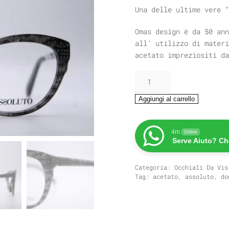
Una delle ultime vere “
Omas design è da 50 ann
all’ utilizzo di materi
acetato impreziositi da
ASSOLUTO
T108
quantità
Aggiungi al carrello
4m
Online
Serve Aiuto? Ch
Categoria:
Occhiali Da Vis
Tag:
acetato
,
assoluto
,
do