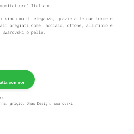
manifatture” Italiane.
i sinonimo di eleganza, grazie alle sue forme e
ali pregiati come: acciaio, ottone, alluminio e
 Swarovski o pelle.
atta con noi
ta
nna
,
grigio
,
Omas Design
,
swarovski