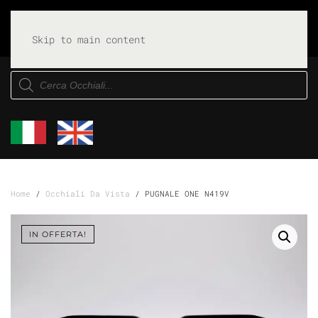
Skip to main content
Products
search
Home
/
Occhiali Da Vista
/ PUGNALE ONE N419V
IN OFFERTA!