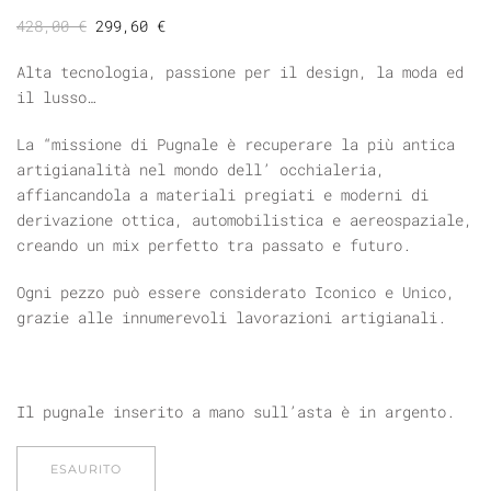
Il
Il
428,00
€
299,60
€
prezzo
prezzo
originale
attuale
Alta tecnologia, passione per il design, la moda ed
era:
è:
il lusso…
428,00 €.
299,60 €.
La “missione di Pugnale è recuperare la più antica
artigianalità nel mondo dell’ occhialeria,
affiancandola a materiali pregiati e moderni di
derivazione ottica, automobilistica e aereospaziale,
creando un mix perfetto tra passato e futuro.
Ogni pezzo può essere considerato Iconico e Unico,
grazie alle innumerevoli lavorazioni artigianali.
Il pugnale inserito a mano sull’asta è in argento.
ESAURITO