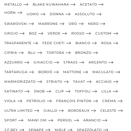
METALLO
BLAKE KUWAHARA
ACETATO
HORN
UOMO
DONNA
ASSOLUTO
SWAROVSKI
MARRONE
ORO
NERO
GRIGIO
BOZ
VERDE
ROSSO
CUSTOM
TRASPARENTE
FEDE CHETI
BIANCO
ROSA
CIPRIA
BLU
TORTORA
BRONZO
AZZURRO
GHIACCIO
STRASS
ARGENTO
TARTARUGA
BORDÒ
MATTONE
MACULATO
MARMORIZZATO
STRIATO
TAVAT
ACCIAIO
SATINATO
SNOB
CLIP
TOFFOLI
LILLA
VIOLA
PETROLIO
FRANÇOIS PINTON
CREMA
ULTRA LIMITED
GIALLO
BORDEAUX
CELESTE
SPORT
MAWI JIM
PERSOL
ARANCIO
J.F.REY
SENAPE
MIELE
SPAZZOLATO