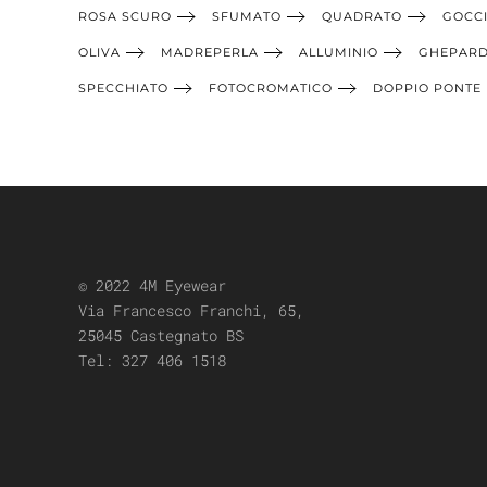
ROSA SCURO
SFUMATO
QUADRATO
GOCC
OLIVA
MADREPERLA
ALLUMINIO
GHEPAR
SPECCHIATO
FOTOCROMATICO
DOPPIO PONTE
© 2022 4M Eyewear
Via Francesco Franchi, 65,
25045 Castegnato BS
Tel:
327 406 1518