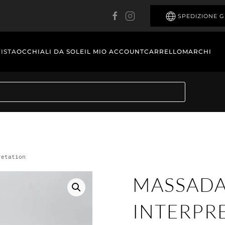
SPEDIZIONE G
VISTA
OCCHIALI DA SOLE
IL MIO ACCOUNT
CARRELLO
MARCHI
retation
MASSADA
INTERPR