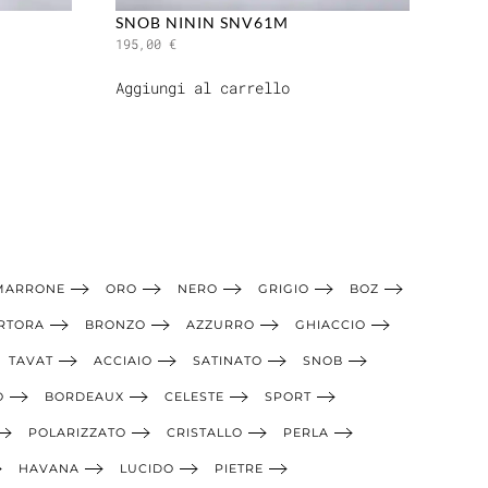
SNOB NININ SNV61M
195,00
€
Aggiungi al carrello
MARRONE
ORO
NERO
GRIGIO
BOZ
RTORA
BRONZO
AZZURRO
GHIACCIO
TAVAT
ACCIAIO
SATINATO
SNOB
O
BORDEAUX
CELESTE
SPORT
POLARIZZATO
CRISTALLO
PERLA
HAVANA
LUCIDO
PIETRE