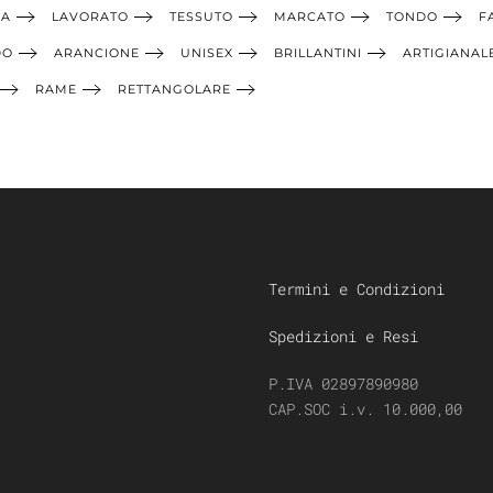
IA
LAVORATO
TESSUTO
MARCATO
TONDO
F
DO
ARANCIONE
UNISEX
BRILLANTINI
ARTIGIANAL
RAME
RETTANGOLARE
Termini e Condizioni
Spedizioni e Resi
P.IVA 02897890980
CAP.SOC i.v. 10.000,00