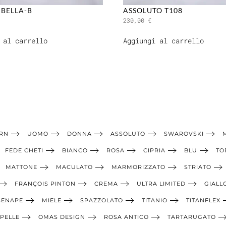
BELLA-B
ASSOLUTO T108
230,00
€
 al carrello
Aggiungi al carrello
RN
UOMO
DONNA
ASSOLUTO
SWAROVSKI
FEDE CHETI
BIANCO
ROSA
CIPRIA
BLU
TO
MATTONE
MACULATO
MARMORIZZATO
STRIATO
FRANÇOIS PINTON
CREMA
ULTRA LIMITED
GIALL
SENAPE
MIELE
SPAZZOLATO
TITANIO
TITANFLEX
PELLE
OMAS DESIGN
ROSA ANTICO
TARTARUGATO