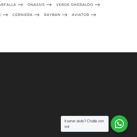
ARFALLA
ONASSIS
VERDE SMERALDO
E
CERNIERA
RAYBAN
AVIATOR
ti serve aiuto?
Chatta con
noi