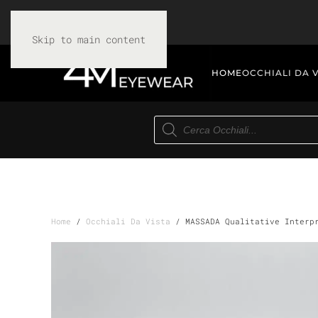
Skip to main content
HOME
OCCHIALI DA 
Products
search
Home
/
Occhiali Da Vista
/ MASSADA Qualitative Interp