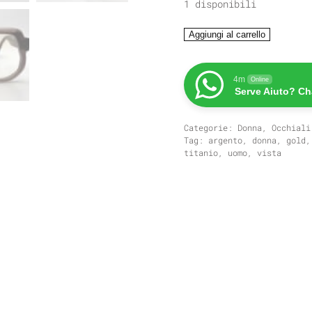
1 disponibili
MASSADA
Aggiungi al carrello
Qualitative
Interpretation
quantità
4m
Online
Serve Aiuto? Ch
Categorie:
Donna
,
Occhiali
Tag:
argento
,
donna
,
gold
titanio
,
uomo
,
vista