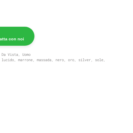
atta con noi
 Da Vista
,
Uomo
,
lucido
,
marrone
,
massada
,
nero
,
oro
,
silver
,
sole
,