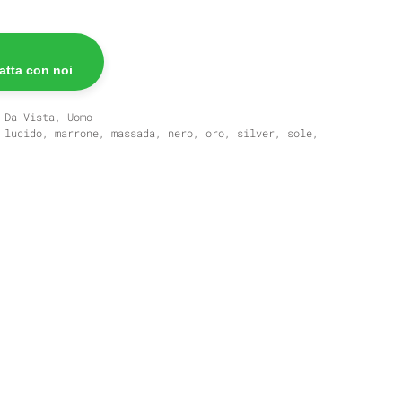
atta con noi
 Da Vista
,
Uomo
,
lucido
,
marrone
,
massada
,
nero
,
oro
,
silver
,
sole
,