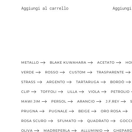
Aggiungi al carrello
Aggiungi
METALLO
BLAKE KUWAHARA
ACETATO
HO
VERDE
ROSSO
CUSTOM
TRASPARENTE
STRASS
ARGENTO
TARTARUGA
BORDÒ
CLIP
TOFFOLI
LILLA
VIOLA
PETROLIO
MAWI JIM
PERSOL
ARANCIO
J.F.REY
PRUGNA
PUGNALE
BEIGE
ORO ROSA
ROSA SCURO
SFUMATO
QUADRATO
GOCC
OLIVA
MADREPERLA
ALLUMINIO
GHEPAR