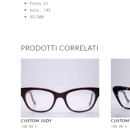
Ponte:21
Asta: 143
93/300
PRODOTTI CORRELATI
CUSTOM JUDY
CUSTOM
180,00
€
180,00
€