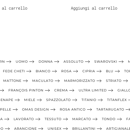
 al carrello
Aggiungi al carrello
RN
UOMO
DONNA
ASSOLUTO
SWAROVSKI
FEDE CHETI
BIANCO
ROSA
CIPRIA
BLU
TO
MATTONE
MACULATO
MARMORIZZATO
STRIATO
FRANÇOIS PINTON
CREMA
ULTRA LIMITED
GIALL
SENAPE
MIELE
SPAZZOLATO
TITANIO
TITANFLEX
PELLE
OMAS DESIGN
ROSA ANTICO
TARTARUGATO
IA
LAVORATO
TESSUTO
MARCATO
TONDO
F
DO
ARANCIONE
UNISEX
BRILLANTINI
ARTIGIANAL