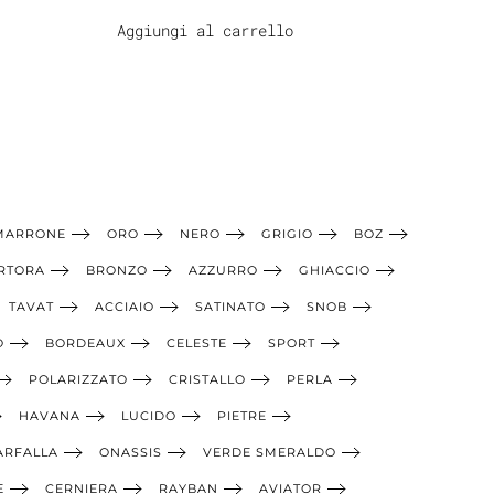
Aggiungi al carrello
MARRONE
ORO
NERO
GRIGIO
BOZ
RTORA
BRONZO
AZZURRO
GHIACCIO
TAVAT
ACCIAIO
SATINATO
SNOB
O
BORDEAUX
CELESTE
SPORT
POLARIZZATO
CRISTALLO
PERLA
HAVANA
LUCIDO
PIETRE
ARFALLA
ONASSIS
VERDE SMERALDO
E
CERNIERA
RAYBAN
AVIATOR