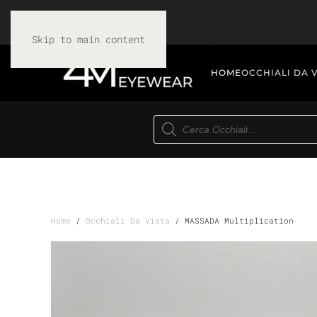
Skip to main content
HOME
OCCHIALI DA 
Products
search
Home
/
Occhiali Da Vista
/ MASSADA Multiplication