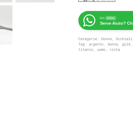
Multiplication
quantità
4m
Online
Serve Aiuto? Ch
Categorie:
Donna
,
Occhiali
Tag:
argento
,
donna
,
gold
titanio
,
uomo
,
vista