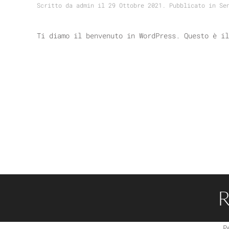
Scritto da
admin
il
29 Ottobre 2021
. Pubblicato in
Se
Ti diamo il benvenuto in WordPress. Questo è il
P