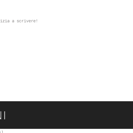
izia a scrivere!
I
il