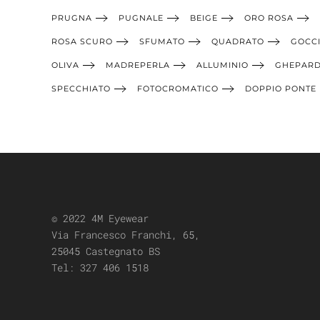
PRUGNA
PUGNALE
BEIGE
ORO ROSA
ROSA SCURO
SFUMATO
QUADRATO
GOCC
OLIVA
MADREPERLA
ALLUMINIO
GHEPAR
SPECCHIATO
FOTOCROMATICO
DOPPIO PONTE
© 2022 4M Eyewear
Via Francesco Franchi, 65,
25045 Castegnato BS
Tel:
327 406 1518