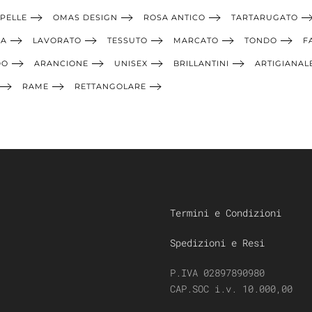
PELLE
OMAS DESIGN
ROSA ANTICO
TARTARUGATO
IA
LAVORATO
TESSUTO
MARCATO
TONDO
F
DO
ARANCIONE
UNISEX
BRILLANTINI
ARTIGIANAL
RAME
RETTANGOLARE
Termini e Condizioni
Spedizioni e Resi
P.IVA 02897890980
CAP.SOC i.v. 10.000,00