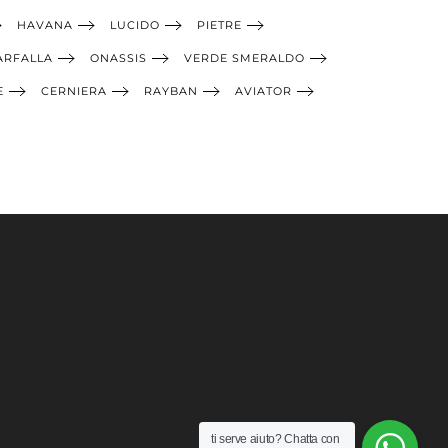
HAVANA
LUCIDO
PIETRE
ARFALLA
ONASSIS
VERDE SMERALDO
E
CERNIERA
RAYBAN
AVIATOR
ti serve aiuto?
Chatta con