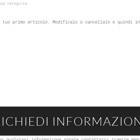
nza categoria
.
 tuo primo articolo. Modificalo o cancellalo e quindi in
RICHIEDI INFORMAZION
er qualsiasi informazione potete contattarci tramite ema