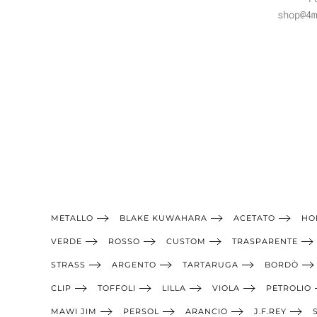
shop@4
METALLO
BLAKE KUWAHARA
ACETATO
HO
VERDE
ROSSO
CUSTOM
TRASPARENTE
STRASS
ARGENTO
TARTARUGA
BORDÒ
CLIP
TOFFOLI
LILLA
VIOLA
PETROLIO
MAWI JIM
PERSOL
ARANCIO
J.F.REY