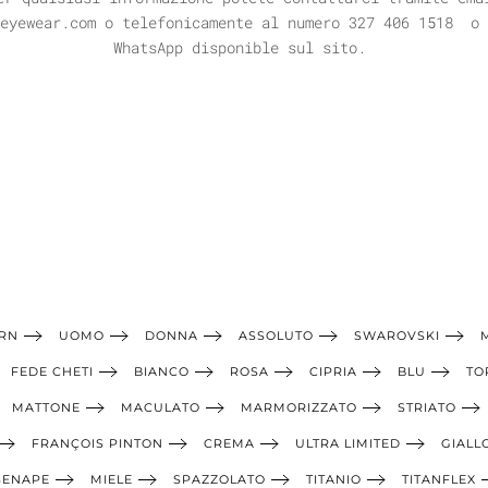
meyewear.com o telefonicamente al numero
327 406 1518 o 
WhatsApp disponible sul sito.
RN
UOMO
DONNA
ASSOLUTO
SWAROVSKI
FEDE CHETI
BIANCO
ROSA
CIPRIA
BLU
TO
MATTONE
MACULATO
MARMORIZZATO
STRIATO
FRANÇOIS PINTON
CREMA
ULTRA LIMITED
GIALL
SENAPE
MIELE
SPAZZOLATO
TITANIO
TITANFLEX