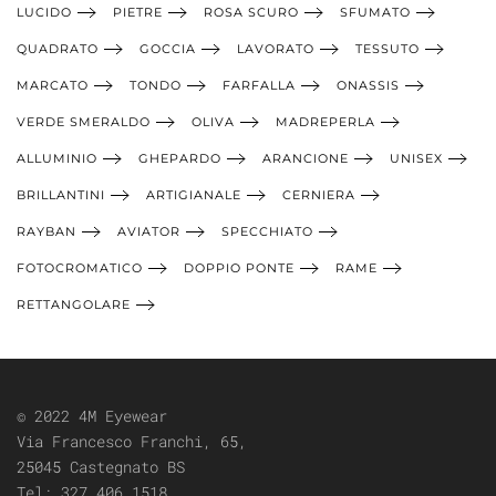
LUCIDO
PIETRE
ROSA SCURO
SFUMATO
QUADRATO
GOCCIA
LAVORATO
TESSUTO
MARCATO
TONDO
FARFALLA
ONASSIS
VERDE SMERALDO
OLIVA
MADREPERLA
ALLUMINIO
GHEPARDO
ARANCIONE
UNISEX
BRILLANTINI
ARTIGIANALE
CERNIERA
RAYBAN
AVIATOR
SPECCHIATO
FOTOCROMATICO
DOPPIO PONTE
RAME
RETTANGOLARE
© 2022 4M Eyewear
Via Francesco Franchi, 65,
25045 Castegnato BS
Tel:
327 406 1518