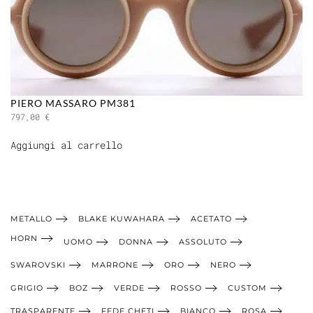
PIERO MASSARO PM381
797,00
€
Aggiungi al carrello
METALLO
BLAKE KUWAHARA
ACETATO
HORN
UOMO
DONNA
ASSOLUTO
SWAROVSKI
MARRONE
ORO
NERO
GRIGIO
BOZ
VERDE
ROSSO
CUSTOM
TRASPARENTE
FEDE CHETI
BIANCO
ROSA