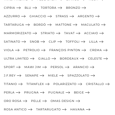
CIPRIA
BLU
TORTORA
BRONZO
AZZURRO
GHIACCIO
STRASS
ARGENTO
TARTARUGA
BORDÒ
MATTONE
MACULATO
MARMORIZZATO
STRIATO
TAVAT
ACCIAIO
SATINATO
SNOB
CLIP
TOFFOLI
LILLA
VIOLA
PETROLIO
FRANÇOIS PINTON
CREMA
ULTRA LIMITED
GIALLO
BORDEAUX
CELESTE
SPORT
MAWI JIM
PERSOL
ARANCIO
J.F.REY
SENAPE
MIELE
SPAZZOLATO
TITANIO
TITANFLEX
POLARIZZATO
CRISTALLO
PERLA
PRUGNA
PUGNALE
BEIGE
ORO ROSA
PELLE
OMAS DESIGN
ROSA ANTICO
TARTARUGATO
HAVANA