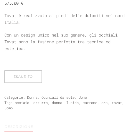
675,00
€
Tavat è realizzato ai piedi delle dolomiti nel nord
Italia.
Con un design unico nel suo genere, gli occhiali
Tavat sono la fusione perfetta tra tecnica ed
estetica.
ESAURITO
Categorie:
Donna
,
Occhiali da sole
,
Uomo
Tag:
acciaio
,
azzurro
,
donna
,
lucido
,
marrone
,
oro
,
tavat
,
uomo
DESCRIZIONE