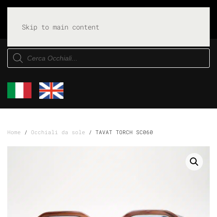
Skip to main content
Products
search
Home
/
Occhiali da sole
/ TAVAT TORCH SC060