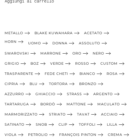
Aggiungi al carrello
METALLO
BLAKE KUWAHARA
ACETATO
HORN
UOMO
DONNA
ASSOLUTO
SWAROVSKI
MARRONE
ORO
NERO
GRIGIO
BOZ
VERDE
ROSSO
CUSTOM
TRASPARENTE
FEDE CHETI
BIANCO
ROSA
CIPRIA
BLU
TORTORA
BRONZO
AZZURRO
GHIACCIO
STRASS
ARGENTO
TARTARUGA
BORDÒ
MATTONE
MACULATO
MARMORIZZATO
STRIATO
TAVAT
ACCIAIO
SATINATO
SNOB
CLIP
TOFFOLI
LILLA
VIOLA
PETROLIO
FRANÇOIS PINTON
CREMA