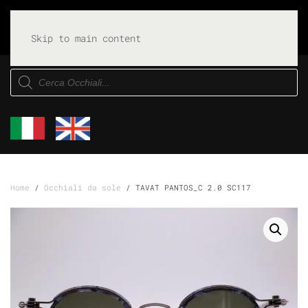
Skip to main content
Products
search
Home
/
Occhiali da sole
/ TAVAT PANTOS_C 2.0 SC117