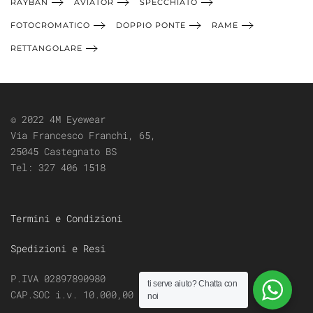
RAYBAN
AVIATOR
SPECCHIATO
FOTOCROMATICO
DOPPIO PONTE
RAME
RETTANGOLARE
© 2022 4M Eyewear
Via Francesco Franchi, 65,
25045 Castegnato BS
Tel:
327 406 1518
Termini e Condizioni
Spedizioni e Resi
P.IVA 02897890980
ti serve aiuto?
Chatta con
CAP.SOC i.v. 10.000,00
noi