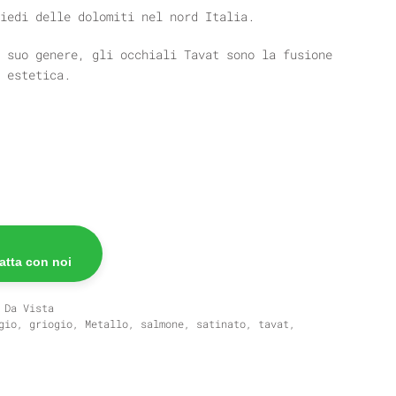
iedi delle dolomiti nel nord Italia.
 suo genere, gli occhiali Tavat sono la fusione
 estetica.
atta con noi
 Da Vista
gio
,
griogio
,
Metallo
,
salmone
,
satinato
,
tavat
,