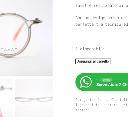
Tavat è realizzato ai p
Con un design unico nel
perfetta tra tecnica ed
1 disponibili
TAVAT
Aggiungi al carrello
PANTOS
C
20
4m
Online
Serve Aiuto? Ch
SC117
quantità
Categorie:
Donna
,
Occhiali
Tag:
acciaio
,
acetato
,
gri
tortora