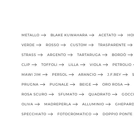
METALLO
BLAKE KUWAHARA
ACETATO
HO
VERDE
ROSSO
CUSTOM
TRASPARENTE
STRASS
ARGENTO
TARTARUGA
BORDÒ
CLIP
TOFFOLI
LILLA
VIOLA
PETROLIO
MAWI JIM
PERSOL
ARANCIO
J.F.REY
PRUGNA
PUGNALE
BEIGE
ORO ROSA
ROSA SCURO
SFUMATO
QUADRATO
GOCC
OLIVA
MADREPERLA
ALLUMINIO
GHEPAR
SPECCHIATO
FOTOCROMATICO
DOPPIO PONTE