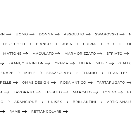
RN
UOMO
DONNA
ASSOLUTO
SWAROVSKI
FEDE CHETI
BIANCO
ROSA
CIPRIA
BLU
TO
MATTONE
MACULATO
MARMORIZZATO
STRIATO
FRANÇOIS PINTON
CREMA
ULTRA LIMITED
GIALL
SENAPE
MIELE
SPAZZOLATO
TITANIO
TITANFLEX
PELLE
OMAS DESIGN
ROSA ANTICO
TARTARUGATO
IA
LAVORATO
TESSUTO
MARCATO
TONDO
F
DO
ARANCIONE
UNISEX
BRILLANTINI
ARTIGIANAL
RAME
RETTANGOLARE