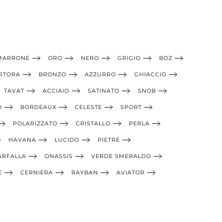
MARRONE
ORO
NERO
GRIGIO
BOZ
RTORA
BRONZO
AZZURRO
GHIACCIO
TAVAT
ACCIAIO
SATINATO
SNOB
O
BORDEAUX
CELESTE
SPORT
POLARIZZATO
CRISTALLO
PERLA
HAVANA
LUCIDO
PIETRE
ARFALLA
ONASSIS
VERDE SMERALDO
E
CERNIERA
RAYBAN
AVIATOR