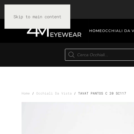
Skip to main content
HOME
OCCHIALI DA 
Products
search
Home
/
Occhiali Da Vista
/ TAVAT PANTOS C 20 SC117