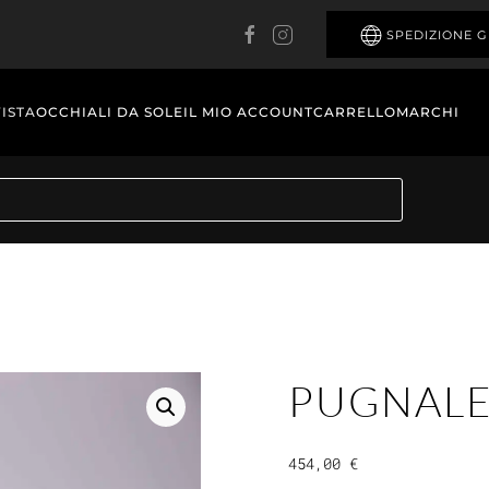
SPEDIZIONE G
VISTA
OCCHIALI DA SOLE
IL MIO ACCOUNT
CARRELLO
MARCHI
PUGNALE
454,00
€