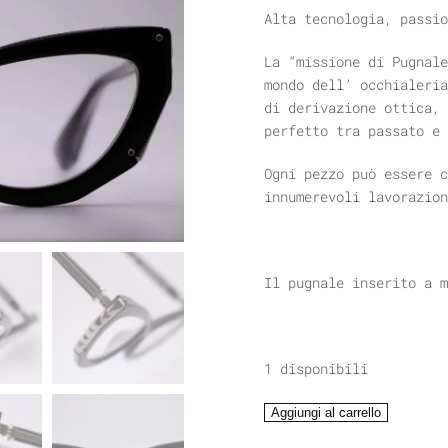
Alta tecnologia, passio
La “missione di Pugnale
mondo dell’ occhialeria
di derivazione ottica, 
perfetto tra passato e 
Ogni pezzo può essere c
innumerevoli lavorazion
Il pugnale inserito a m
1 disponibili
PUGNALE
Aggiungi al carrello
CHANGE