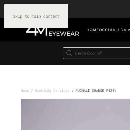
Skip to main content
HOME
OCCHIALI DA 
Products
search
Home
/
Occhiali Da Vista
/ PUGNALE CHANGE P424V