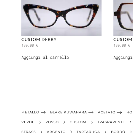
CUSTOM DEBBY
CUSTOM 
180,00
€
180,00
€
Aggiungi al carrello
Aggiungi
METALLO
BLAKE KUWAHARA
ACETATO
HO
VERDE
ROSSO
CUSTOM
TRASPARENTE
STRASS
ARGENTO
TARTARUGA
BORDÒ