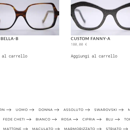
BELLA-B
CUSTOM FANNY-A
180,00
€
 al carrello
Aggiungi al carrello
RN
UOMO
DONNA
ASSOLUTO
SWAROVSKI
FEDE CHETI
BIANCO
ROSA
CIPRIA
BLU
TO
MATTONE
MACULATO
MARMORIZZATO
STRIATO