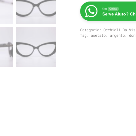
P424V
quantità
4m
Online
Serve Aiuto? Ch
Categoria:
Occhiali Da Vis
Tag:
acetato
,
argento
,
don