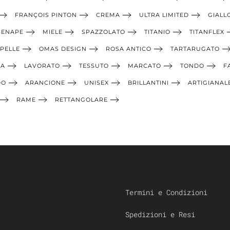
FRANÇOIS PINTON
CREMA
ULTRA LIMITED
GIALL
SENAPE
MIELE
SPAZZOLATO
TITANIO
TITANFLEX
PELLE
OMAS DESIGN
ROSA ANTICO
TARTARUGATO
IA
LAVORATO
TESSUTO
MARCATO
TONDO
F
DO
ARANCIONE
UNISEX
BRILLANTINI
ARTIGIANAL
RAME
RETTANGOLARE
Termini e Condizioni
Spedizioni e Resi