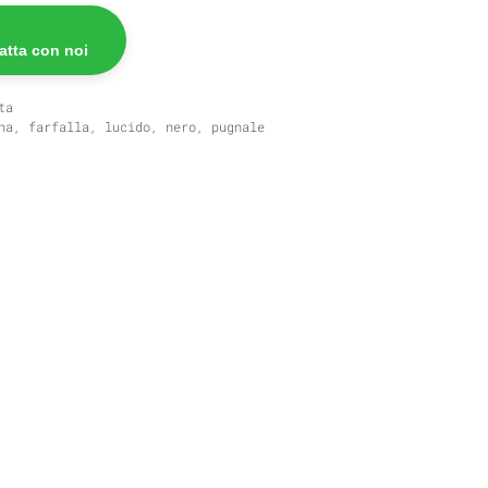
atta con noi
ta
na
,
farfalla
,
lucido
,
nero
,
pugnale