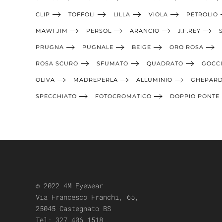
CLIP
TOFFOLI
LILLA
VIOLA
PETROLIO
MAWI JIM
PERSOL
ARANCIO
J.F.REY
PRUGNA
PUGNALE
BEIGE
ORO ROSA
ROSA SCURO
SFUMATO
QUADRATO
GOCC
OLIVA
MADREPERLA
ALLUMINIO
GHEPAR
SPECCHIATO
FOTOCROMATICO
DOPPIO PONTE
© 2022 4M Eyewear
Via Francesco Franchi, 65,
25045 Castegnato BS
Tel:
327 406 1518