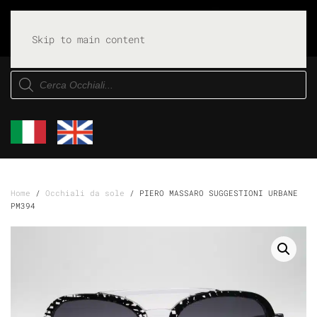
Skip to main content
Products
search
Home
/
Occhiali da sole
/ PIERO MASSARO SUGGESTIONI URBANE
PM394