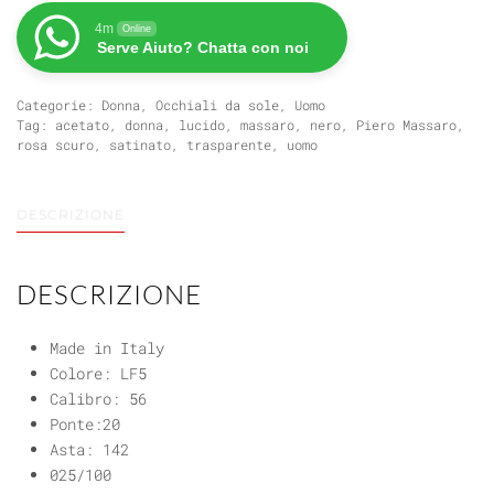
SUGGESTIONI
URBANE
4m
Online
Serve Aiuto? Chatta con noi
PM394
quantità
Categorie:
Donna
,
Occhiali da sole
,
Uomo
Tag:
acetato
,
donna
,
lucido
,
massaro
,
nero
,
Piero Massaro
,
rosa scuro
,
satinato
,
trasparente
,
uomo
DESCRIZIONE
DESCRIZIONE
Made in Italy
Colore: LF5
Calibro: 56
Ponte:20
Asta: 142
025/100