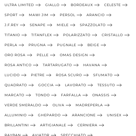
ULTRA LIMITED
GIALLO
BORDEAUX
CELESTE
SPORT
MAWI JIM
PERSOL
ARANCIO
J.F.REY
SENAPE
MIELE
SPAZZOLATO
TITANIO
TITANFLEX
POLARIZZATO
CRISTALLO
PERLA
PRUGNA
PUGNALE
BEIGE
ORO ROSA
PELLE
OMAS DESIGN
ROSA ANTICO
TARTARUGATO
HAVANA
LUCIDO
PIETRE
ROSA SCURO
SFUMATO
QUADRATO
GOCCIA
LAVORATO
TESSUTO
MARCATO
TONDO
FARFALLA
ONASSIS
VERDE SMERALDO
OLIVA
MADREPERLA
ALLUMINIO
GHEPARDO
ARANCIONE
UNISEX
BRILLANTINI
ARTIGIANALE
CERNIERA
RAYBAN
AVIATOR
SPECCHIATO