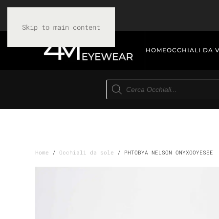
Skip to main content
HOME
OCCHIALI DA 
Products
search
Home
/
Occhiali da sole
/ PHTOBYA NELSON ONYXOOYESSE