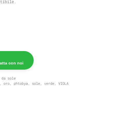
tibile.
atta con noi
 da sole
,
oro
,
phtobya
,
sole
,
verde
,
VIOLA