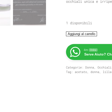
occhiali unica e irripe
1 disponibili
PHTOBYA
Aggiungi al carrello
NELSON
ONYXOOYESSE
quantità
4m
Online
Serve Aiuto? Ch
Categorie:
Donna
,
Occhiali
Tag:
acetato
,
donna
,
lilla