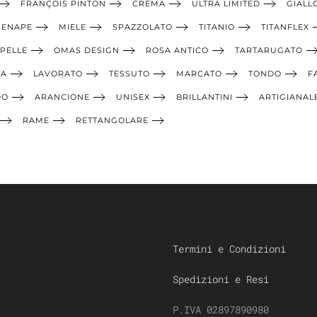
FRANÇOIS PINTON
CREMA
ULTRA LIMITED
GIALL
SENAPE
MIELE
SPAZZOLATO
TITANIO
TITANFLEX
PELLE
OMAS DESIGN
ROSA ANTICO
TARTARUGATO
IA
LAVORATO
TESSUTO
MARCATO
TONDO
F
DO
ARANCIONE
UNISEX
BRILLANTINI
ARTIGIANAL
RAME
RETTANGOLARE
Termini e Condizioni
Spedizioni e Resi
P.IVA 02897890980