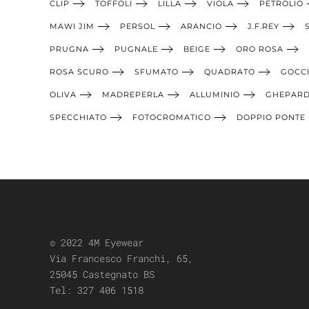
CLIP
TOFFOLI
LILLA
VIOLA
PETROLIO
MAWI JIM
PERSOL
ARANCIO
J.F.REY
PRUGNA
PUGNALE
BEIGE
ORO ROSA
ROSA SCURO
SFUMATO
QUADRATO
GOCC
OLIVA
MADREPERLA
ALLUMINIO
GHEPAR
SPECCHIATO
FOTOCROMATICO
DOPPIO PONTE
© 2022 4M Eyewear
Via Francesco Franchi, 65,
25045 Castegnato BS
Tel:
327 406 1518