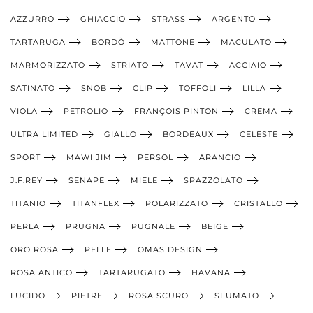
AZZURRO
GHIACCIO
STRASS
ARGENTO
TARTARUGA
BORDÒ
MATTONE
MACULATO
MARMORIZZATO
STRIATO
TAVAT
ACCIAIO
SATINATO
SNOB
CLIP
TOFFOLI
LILLA
VIOLA
PETROLIO
FRANÇOIS PINTON
CREMA
ULTRA LIMITED
GIALLO
BORDEAUX
CELESTE
SPORT
MAWI JIM
PERSOL
ARANCIO
J.F.REY
SENAPE
MIELE
SPAZZOLATO
TITANIO
TITANFLEX
POLARIZZATO
CRISTALLO
PERLA
PRUGNA
PUGNALE
BEIGE
ORO ROSA
PELLE
OMAS DESIGN
ROSA ANTICO
TARTARUGATO
HAVANA
LUCIDO
PIETRE
ROSA SCURO
SFUMATO