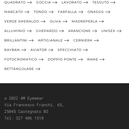
QUADRATO
GOCCIA
LAVORATO
TESSUTO
MARCATO
TONDO
FARFALLA
ONASSIS
VERDE SMERALDO
OLIVA
MADREPERLA
ALLUMINIO
GHEPARDO
ARANCIONE
UNISEX
BRILLANTINI
ARTIGIANALE
CERNIERA
RAYBAN
AVIATOR
SPECCHIATO
FOTOCROMATICO
DOPPIO PONTE
RAME
RETTANGOLARE
© 2022 4M Eyewear
Via Francesco Franchi, 65,
25045 Castegnato BS
Tel:
327 406 1518