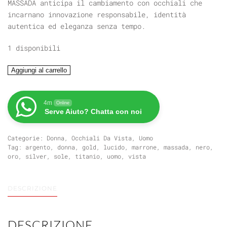
MASSADA anticipa il cambiamento con occhiali che
incarnano innovazione responsabile, identità
autentica ed eleganza senza tempo.
1 disponibili
MASSADA
Aggiungi al carrello
Intervista
quantità
4m
Online
Serve Aiuto? Chatta con noi
Categorie:
Donna
,
Occhiali Da Vista
,
Uomo
Tag:
argento
,
donna
,
gold
,
lucido
,
marrone
,
massada
,
nero
,
oro
,
silver
,
sole
,
titanio
,
uomo
,
vista
DESCRIZIONE
DESCRIZIONE