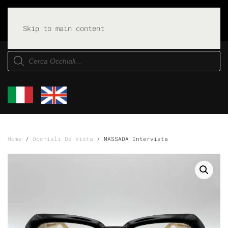
Skip to main content
Products
search
Home
/
Occhiali Da Vista
/ MASSADA Intervista