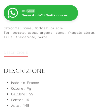
ANGELES
quantità
4m
Online
Serve Aiuto? Chatta con noi
Categorie:
Donna
,
Occhiali da sole
Tag:
acetato
,
acqua
,
argento
,
donna
,
françois pinton
,
lilla
,
trasparente
,
verde
DESCRIZIONE
DESCRIZIONE
Made in France
Colore: Vg
Calibro: 55
Ponte: 15
Asta: 145