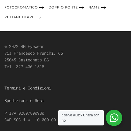
FOTOCROMATICO
DOPPIO PONTE
RAME
RETTANGOLARE
© 2022 4M Eyewear
Via Francesco Franchi, 65,
25045 Castegnato BS
Tel:
327 406 1518
Termini e Condizioni
Spedizioni e Resi
P.IVA 02897890980
ti serve aiuto?
Chatta con
CAP.SOC i.v. 10.000,00
noi