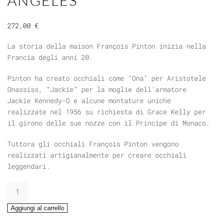
ANGELES
272,00
€
La storia della maison François Pinton inizia nella
Francia degli anni 20.
Pinton ha creato occhiali come “Ona” per Aristotele
Onassiss, “Jackie” per la moglie dell’armatore
Jackie Kennedy-O e alcune montature uniche
realizzate nel 1956 su richiesta di Grace Kelly per
il girono delle sue nozze con il Principe di Monaco.
Tuttora gli occhiali François Pinton vengono
realizzati artigianalmente per creare occhiali
leggendari.
FRANCOIS
PINTON
LOS
Aggiungi al carrello