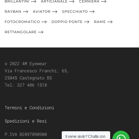
BRILLANTINI
ARTIGIANALE
CERNIERA
RAYBAN
AVIATOR
SPECCHIATO
FOTOCROMATICO
DOPPIO PONTE
RAME
RETTANGOLARE
© 2022 4M Eyewear
Via Francesco Franchi, 65,
25045 Castegnato BS
Tel:
327 406 1518
Termini e Condizioni
Spedizioni e Resi
P.IVA 02897890980
ti serve aiuto?
Chatta con