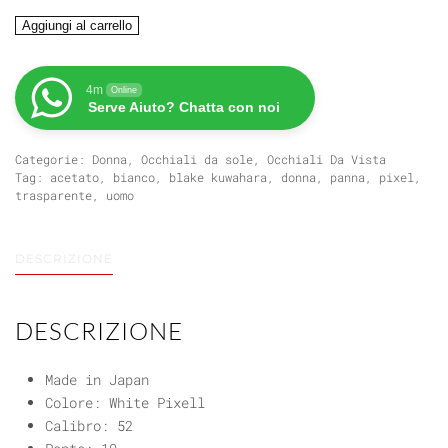
BLAKE
Aggiungi al carrello
KUWAHARA
FICKETT
quantità
4m
Online
Serve Aiuto? Chatta con noi
Categorie:
Donna
,
Occhiali da sole
,
Occhiali Da Vista
Tag:
acetato
,
bianco
,
blake kuwahara
,
donna
,
panna
,
pixel
,
trasparente
,
uomo
DESCRIZIONE
DESCRIZIONE
Made in Japan
Colore: White Pixell
Calibro: 52