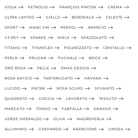
VIOLA
PETROLIO
FRANÇOIS PINTON
CREMA
ULTRA LIMITED
GIALLO
BORDEAUX
CELESTE
SPORT
MAWI JIM
PERSOL
ARANCIO
J.F.REY
SENAPE
MIELE
SPAZZOLATO
TITANIO
TITANFLEX
POLARIZZATO
CRISTALLO
PERLA
PRUGNA
PUGNALE
BEIGE
ORO ROSA
PELLE
OMAS DESIGN
ROSA ANTICO
TARTARUGATO
HAVANA
LUCIDO
PIETRE
ROSA SCURO
SFUMATO
QUADRATO
GOCCIA
LAVORATO
TESSUTO
MARCATO
TONDO
FARFALLA
ONASSIS
VERDE SMERALDO
OLIVA
MADREPERLA
ALLUMINIO
GHEPARDO
ARANCIONE
UNISEX