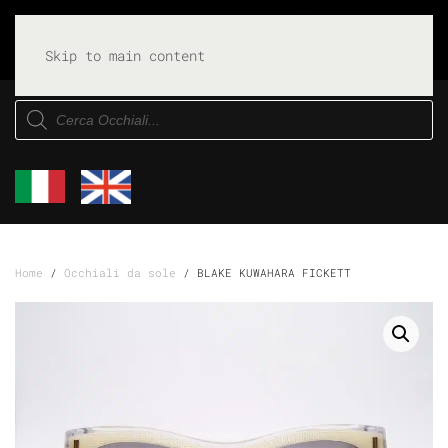
Skip to main content
Products
search
Home
/
Occhiali da sole
/ BLAKE KUWAHARA FICKETT